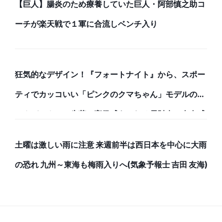
【巨人】腸炎のため療養していた巨人・阿部慎之助コ
ーチが楽天戦で１軍に合流しベンチ入り
狂気的なデザイン！『フォートナイト』から、スポー
ティでカッコいい「ピンクのクマちゃん」モデルのバ
ックパックと、牛革で高級感あふれる長財布で存在感
のある強者になろう！
土曜は激しい雨に注意 来週前半は西日本を中心に大雨
の恐れ 九州～東海も梅雨入りへ(気象予報士 吉田 友海)