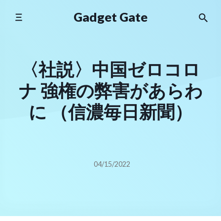
Skip
Gadget Gate
to
content
〈社説〉中国ゼロコロ
ナ 強権の弊害があらわ
に （信濃毎日新聞）
04/15/2022