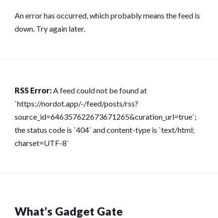
An error has occurred, which probably means the feed is
down. Try again later.
RSS Error:
A feed could not be found at
`https://nordot.app/-/feed/posts/rss?
source_id=646357622673671265&curation_url=true`;
the status code is `404` and content-type is `text/html;
charset=UTF-8`
What’s Gadget Gate