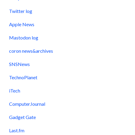
Twitter log
Apple News
Mastodon log
coron news&archives
SNSNews
TechnoPlanet
iTech
ComputerJournal
Gadget Gate
Last.fm