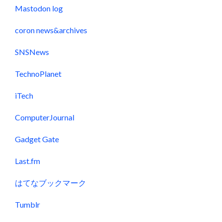
Mastodon log
coron news&archives
SNSNews
TechnoPlanet
iTech
ComputerJournal
Gadget Gate
Last.fm
はてなブックマーク
Tumblr