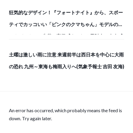
狂気的なデザイン！『フォートナイト』から、スポー
ティでカッコいい「ピンクのクマちゃん」モデルのバ
ックパックと、牛革で高級感あふれる長財布で存在感
のある強者になろう！
土曜は激しい雨に注意 来週前半は西日本を中心に大雨
の恐れ 九州～東海も梅雨入りへ(気象予報士 吉田 友海)
An error has occurred, which probably means the feed is
down. Try again later.