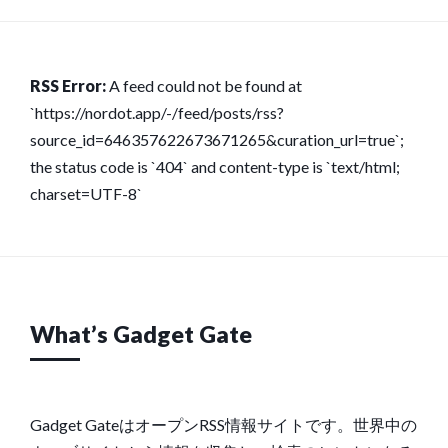
RSS Error:
A feed could not be found at
`https://nordot.app/-/feed/posts/rss?
source_id=646357622673671265&curation_url=true`;
the status code is `404` and content-type is `text/html;
charset=UTF-8`
What’s Gadget Gate
Gadget GateはオープンRSS情報サイトです。世界中の