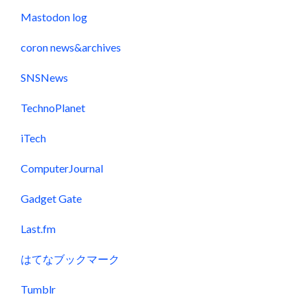
Mastodon log
coron news&archives
SNSNews
TechnoPlanet
iTech
ComputerJournal
Gadget Gate
Last.fm
はてなブックマーク
Tumblr