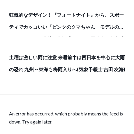
狂気的なデザイン！『フォートナイト』から、スポー
ティでカッコいい「ピンクのクマちゃん」モデルのバ
ックパックと、牛革で高級感あふれる長財布で存在感
のある強者になろう！
土曜は激しい雨に注意 来週前半は西日本を中心に大雨
の恐れ 九州～東海も梅雨入りへ(気象予報士 吉田 友海)
An error has occurred, which probably means the feed is
down. Try again later.