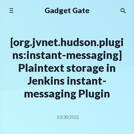
Skip
Gadget Gate
to
content
[org.jvnet.hudson.plugi
ns:instant-messaging]
Plaintext storage in
Jenkins instant-
messaging Plugin
03/30/2022