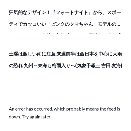
狂気的なデザイン！『フォートナイト』から、スポー
ティでカッコいい「ピンクのクマちゃん」モデルのバ
ックパックと、牛革で高級感あふれる長財布で存在感
のある強者になろう！
土曜は激しい雨に注意 来週前半は西日本を中心に大雨
の恐れ 九州～東海も梅雨入りへ(気象予報士 吉田 友海)
An error has occurred, which probably means the feed is
down. Try again later.