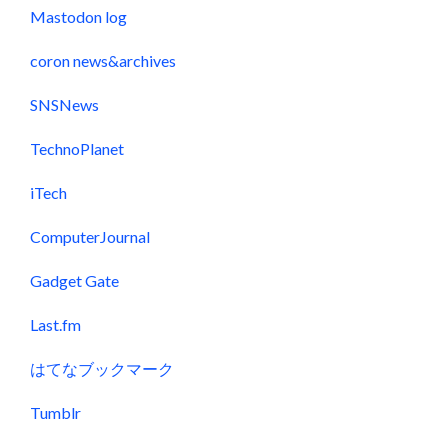
Mastodon log
coron news&archives
SNSNews
TechnoPlanet
iTech
ComputerJournal
Gadget Gate
Last.fm
はてなブックマーク
Tumblr