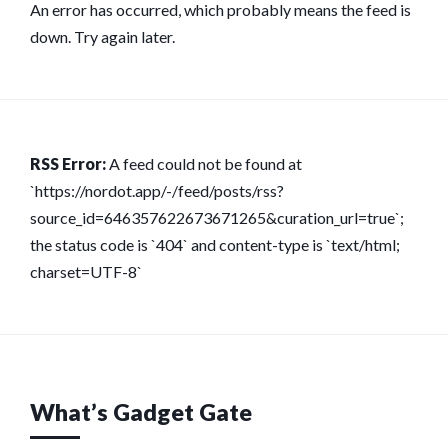
An error has occurred, which probably means the feed is
down. Try again later.
RSS Error:
A feed could not be found at
`https://nordot.app/-/feed/posts/rss?
source_id=646357622673671265&curation_url=true`;
the status code is `404` and content-type is `text/html;
charset=UTF-8`
What’s Gadget Gate