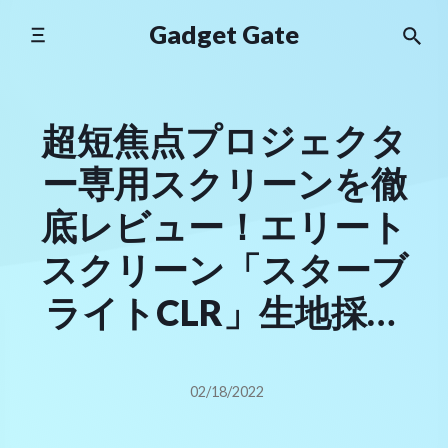
Skip
Gadget Gate
to
content
超短焦点プロジェクタ
ー専用スクリーンを徹
底レビュー！エリート
スクリーン「スターブ
ライトCLR」生地採用
モデル
02/18/2022