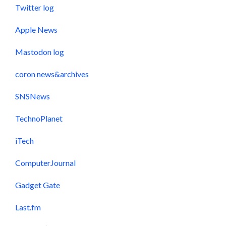
Twitter log
Apple News
Mastodon log
coron news&archives
SNSNews
TechnoPlanet
iTech
ComputerJournal
Gadget Gate
Last.fm