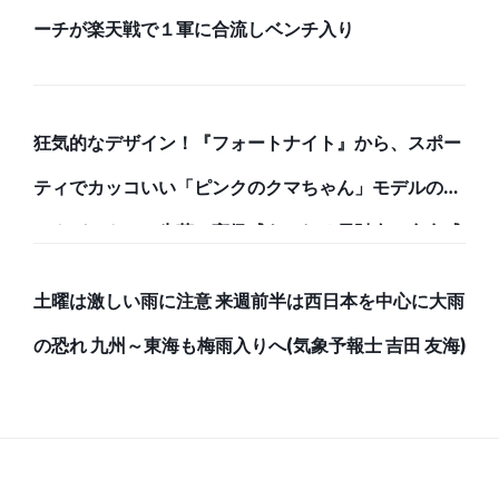
ーチが楽天戦で１軍に合流しベンチ入り
狂気的なデザイン！『フォートナイト』から、スポー
ティでカッコいい「ピンクのクマちゃん」モデルのバ
ックパックと、牛革で高級感あふれる長財布で存在感
のある強者になろう！
土曜は激しい雨に注意 来週前半は西日本を中心に大雨
の恐れ 九州～東海も梅雨入りへ(気象予報士 吉田 友海)