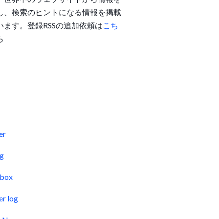
し、検索のヒントになる情報を掲載
います。登録RSSの追加依頼は
こち
ら
s
er
og
pbox
er log