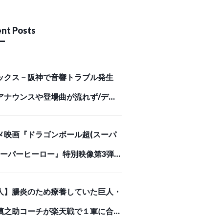
nt Posts
ックス－阪神で音響トラブル発生
アナウンスや登場曲が流れず/デイ
ポーツ online
メ映画『ドラゴンボール超(スーパ
 スーパーヒーロー』特別映像第3弾
悪の誕生編」解禁！ | アニメイトタ
人】腸炎のため療養していた巨人・
ズ
慎之助コーチが楽天戦で１軍に合流