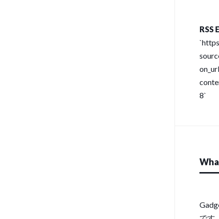
RSS E
`http
sour
on_url
conte
8`
What
Gad
です