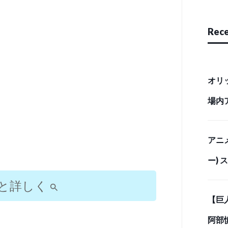
Rece
オリ
場内
リース
アニ
ー)
「最
と詳しく
【巨
イム
阿部