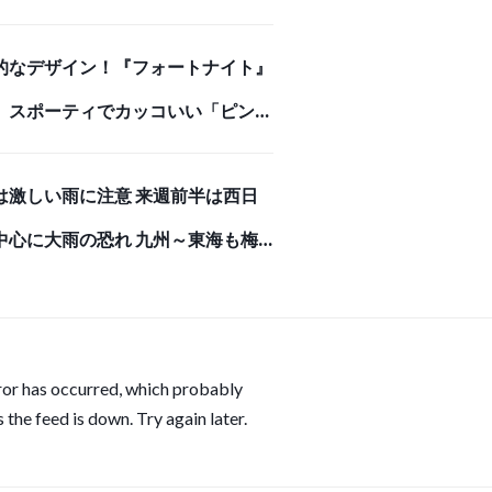
ンチ入り
的なデザイン！『フォートナイト』
、スポーティでカッコいい「ピンク
マちゃん」モデルのバックパック
は激しい雨に注意 来週前半は西日
牛革で高級感あふれる長財布で存在
中心に大雨の恐れ 九州～東海も梅
ある強者になろう！
りへ(気象予報士 吉田 友海)
ror has occurred, which probably
 the feed is down. Try again later.