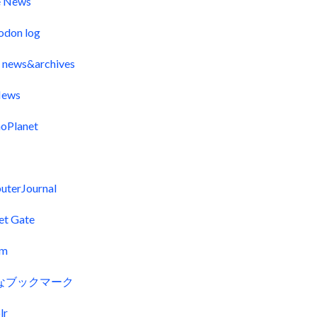
e News
odon log
 news&archives
ews
oPlanet
uterJournal
et Gate
fm
なブックマーク
lr