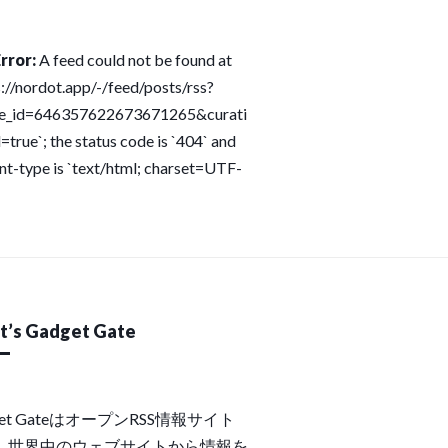
rror:
A feed could not be found at
s://nordot.app/-/feed/posts/rss?
ce_id=646357622673671265&curati
=true`; the status code is `404` and
nt-type is `text/html; charset=UTF-
’s Gadget Gate
get GateはオープンRSS情報サイト
。世界中のウェブサイトから情報を