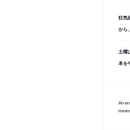
しベ
狂気
から
のク
土曜
と、
本を
感の
雨入
An er
means