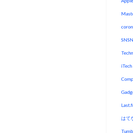
Appl
Mast
coron
SNSN
Techn
iTech
Comp
Gadg
Last.
はて
Tumb