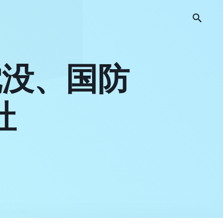
沈没、国防
社