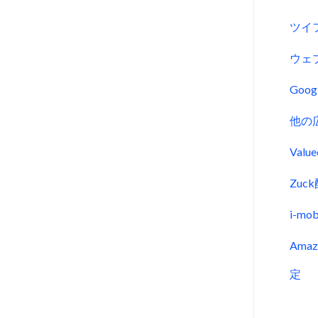
ツイ
ウェ
Goo
他の
Val
Zu
i-m
Ama
定