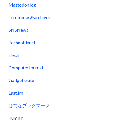
Mastodon log
coron news&archives
SNSNews
TechnoPlanet
iTech
ComputerJournal
Gadget Gate
Last.fm
はてなブックマーク
Tumblr