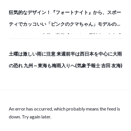
狂気的なデザイン！『フォートナイト』から、スポー
ティでカッコいい「ピンクのクマちゃん」モデルのバ
ックパックと、牛革で高級感あふれる長財布で存在感
のある強者になろう！
土曜は激しい雨に注意 来週前半は西日本を中心に大雨
の恐れ 九州～東海も梅雨入りへ(気象予報士 吉田 友海)
An error has occurred, which probably means the feed is
down. Try again later.