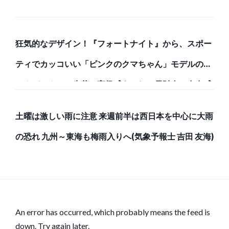
狂気的なデザイン！『フォートナイト』から、スポー
ティでカッコいい「ピンクのクマちゃん」モデルのバ
ックパックと、牛革で高級感あふれる長財布で存在感
のある強者になろう！
土曜は激しい雨に注意 来週前半は西日本を中心に大雨
の恐れ 九州～東海も梅雨入りへ(気象予報士 吉田 友海)
An error has occurred, which probably means the feed is
down. Try again later.