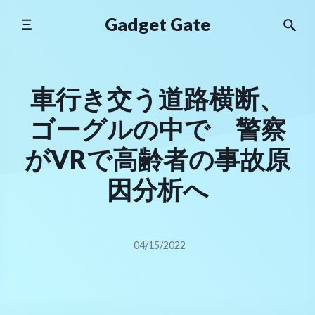
Skip
Gadget Gate
to
content
車行き交う道路横断、
ゴーグルの中で 警察
がVRで高齢者の事故原
因分析へ
04/15/2022