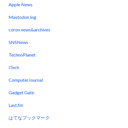
Apple News
Mastodon log
coron news&archives
SNSNews
TechnoPlanet
iTech
ComputerJournal
Gadget Gate
Last.fm
はてなブックマーク