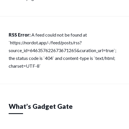
RSS Error:
A feed could not be found at
`https://nordot.app/-/feed/posts/rss?
source_id=646357622673671265&curation_url=true`;
the status code is `404` and content-type is `text/html;
charset=UTF-8`
What’s Gadget Gate