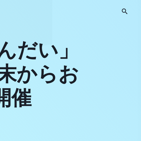
せんだい」
末からお
開催