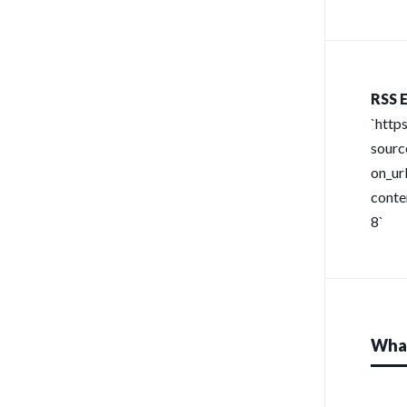
RSS E
`http
sour
on_url
conte
8`
What