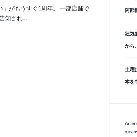
だい」がもうすぐ1周年。 一部店舗で
阿部
告知され…
しベ
狂気
から
のク
土曜
と、
本を
感の
雨入
An er
means