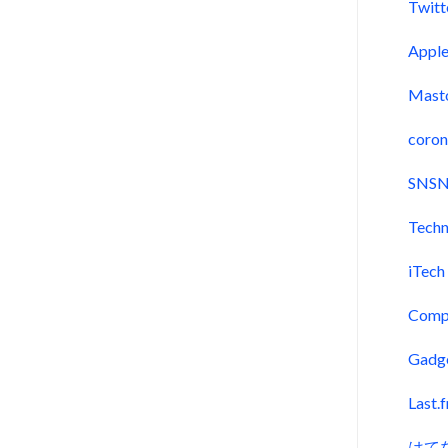
Twitt
Appl
Mast
coron
SNSN
Techn
iTech
Comp
Gadg
Last.
はて