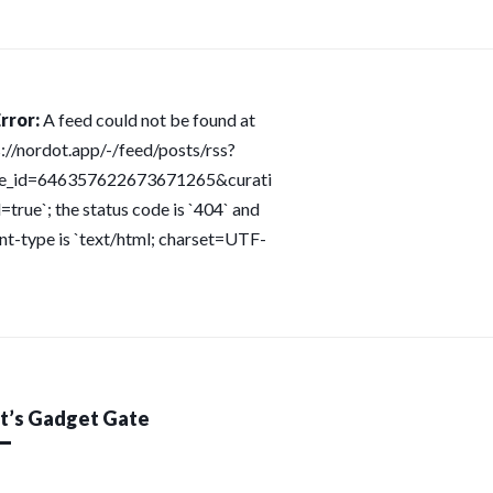
rror:
A feed could not be found at
s://nordot.app/-/feed/posts/rss?
ce_id=646357622673671265&curati
=true`; the status code is `404` and
nt-type is `text/html; charset=UTF-
’s Gadget Gate