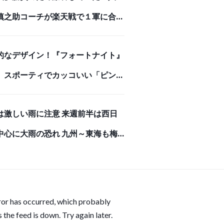
慎之助コーチが楽天戦で１軍に合流
ンチ入り
的なデザイン！『フォートナイト』
、スポーティでカッコいい「ピンク
マちゃん」モデルのバックパック
は激しい雨に注意 来週前半は西日
牛革で高級感あふれる長財布で存在
中心に大雨の恐れ 九州～東海も梅
ある強者になろう！
りへ(気象予報士 吉田 友海)
ror has occurred, which probably
 the feed is down. Try again later.