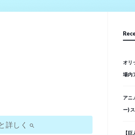
Rece
オリ
場内
リース
アニ
ー)
「最
と詳しく
【巨
イム