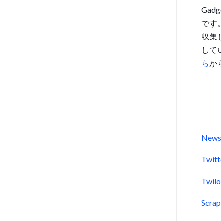
Gad
です
収集
して
ら
か
New
Twitt
Twil
Scra