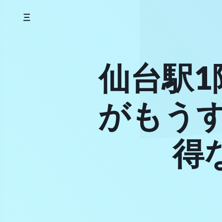
Skip
to
content
仙台駅1
がもう
得