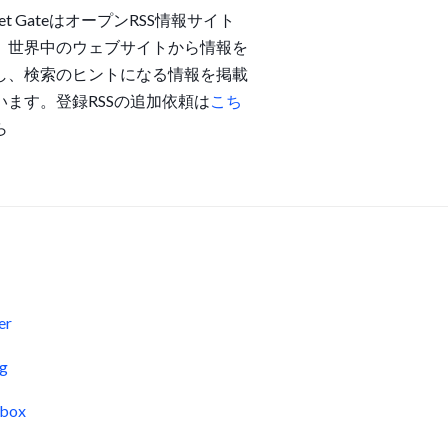
get GateはオープンRSS情報サイト
。世界中のウェブサイトから情報を
し、検索のヒントになる情報を掲載
います。登録RSSの追加依頼は
こち
ら
s
er
og
pbox