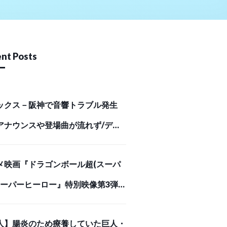
nt Posts
ックス－阪神で音響トラブル発生
アナウンスや登場曲が流れず/デイ
ポーツ online
メ映画『ドラゴンボール超(スーパ
 スーパーヒーロー』特別映像第3弾
悪の誕生編」解禁！ | アニメイトタ
人】腸炎のため療養していた巨人・
ズ