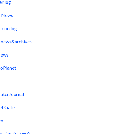
er log
e News
odon log
 news&archives
ews
oPlanet
uterJournal
et Gate
fm
なブックマーク