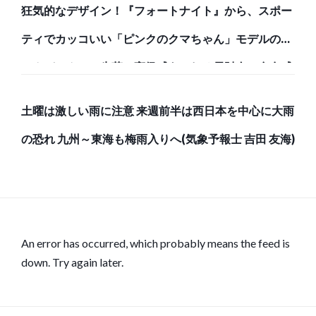
狂気的なデザイン！『フォートナイト』から、スポー
ティでカッコいい「ピンクのクマちゃん」モデルのバ
ックパックと、牛革で高級感あふれる長財布で存在感
のある強者になろう！
土曜は激しい雨に注意 来週前半は西日本を中心に大雨
の恐れ 九州～東海も梅雨入りへ(気象予報士 吉田 友海)
An error has occurred, which probably means the feed is
down. Try again later.