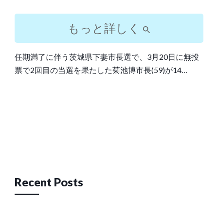
もっと詳しく
任期満了に伴う茨城県下妻市長選で、3月20日に無投
票で2回目の当選を果たした菊池博市長(59)が14…
Post
navigation
Recent Posts