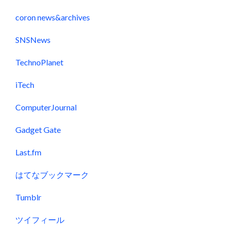
coron news&archives
SNSNews
TechnoPlanet
iTech
ComputerJournal
Gadget Gate
Last.fm
はてなブックマーク
Tumblr
ツイフィール