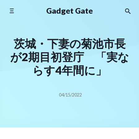
Skip
Gadget Gate
to
content
茨城・下妻の菊池市長
が2期目初登庁 「実な
らす4年間に」
04/15/2022