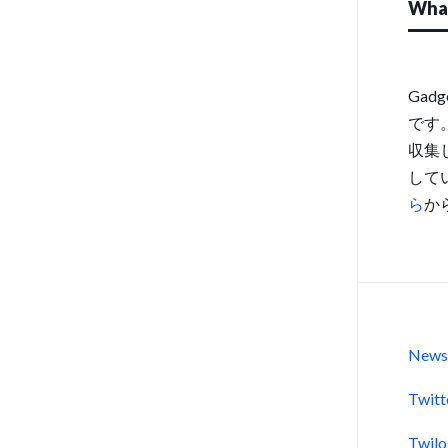
What
Gad
です
収集
して
ら
か
New
Twitt
Twil