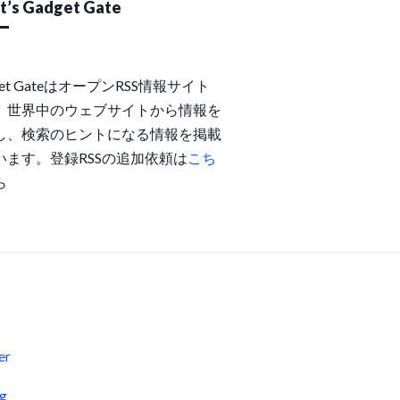
’s Gadget Gate
get GateはオープンRSS情報サイト
。世界中のウェブサイトから情報を
し、検索のヒントになる情報を掲載
います。登録RSSの追加依頼は
こち
ら
s
er
og