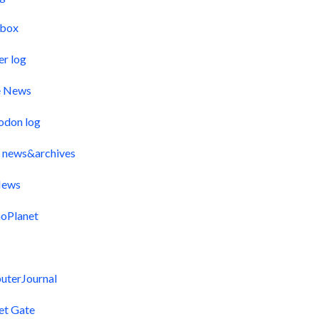
pbox
er log
e News
odon log
 news&archives
ews
oPlanet
uterJournal
et Gate