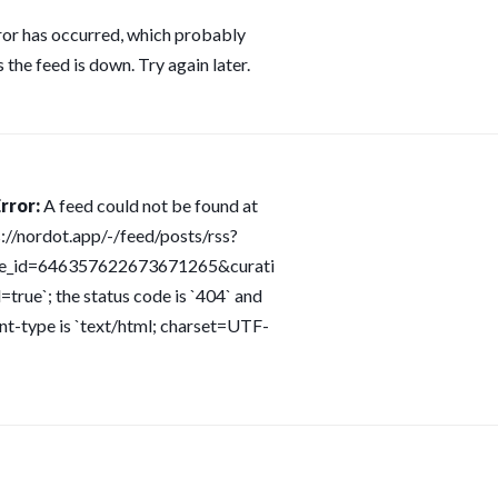
ror has occurred, which probably
 the feed is down. Try again later.
rror:
A feed could not be found at
s://nordot.app/-/feed/posts/rss?
ce_id=646357622673671265&curati
=true`; the status code is `404` and
nt-type is `text/html; charset=UTF-