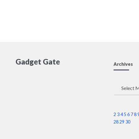
Gadget Gate
Archives
Archives
2
3
4
5
6
7
8
28
29
30