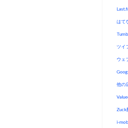
Last.
はて
Tumb
ツイ
ウェ
Goo
他の
Val
Zu
i-m