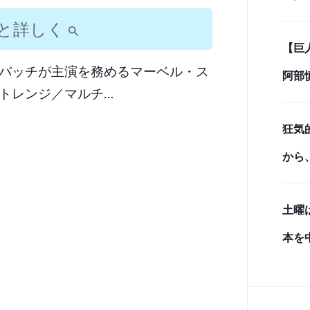
「最
と詳しく
【巨
イム
バッチが主演を務めるマーベル・ス
阿部
トレンジ／マルチ…
しベ
狂気
から
のク
土曜
と、
本を
感の
雨入