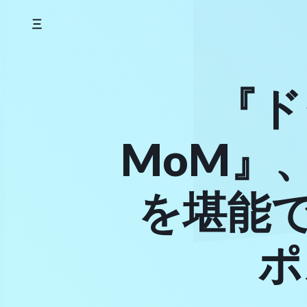
Skip
to
content
『ド
MoM』
を堪能
ポ