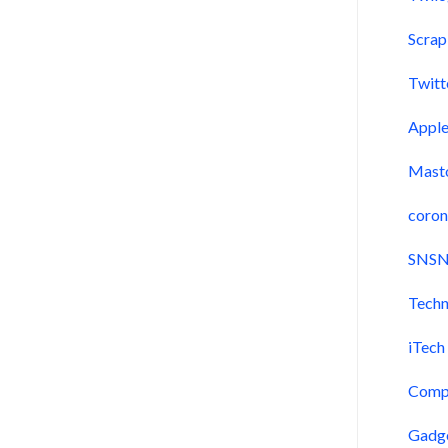
Scra
Twitt
Appl
Mast
coron
SNSN
Techn
iTech
Comp
Gadg