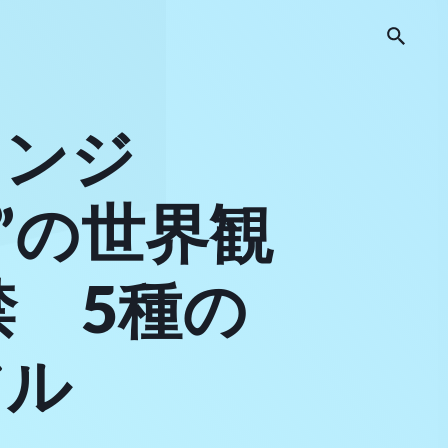
レンジ
”の世界観
 5種の
アル