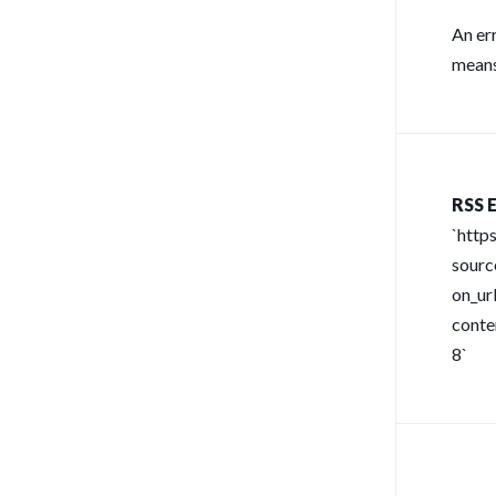
An er
means
RSS E
`http
sour
on_url
conte
8`