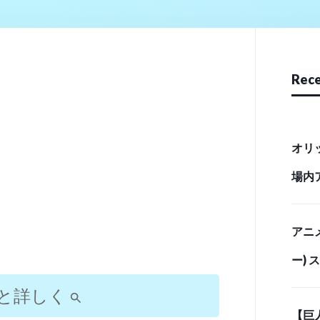
Rece
オリ
場内
リース
アニ
ー)
「最
と詳しく
【巨
イム