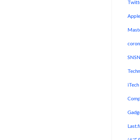
Twitt
Appl
Mast
coron
SNSN
Techn
iTech
Comp
Gadg
Last.
はて