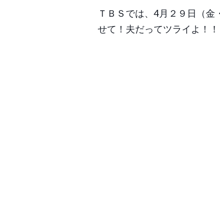
ＴＢＳでは、4月２９日（金
せて！夫だってツライよ！！
Post
navigation