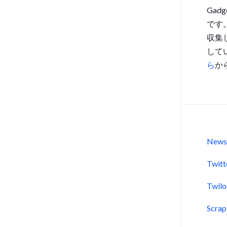
Gad
です
収集
して
ら
か
New
Twitt
Twil
Scra