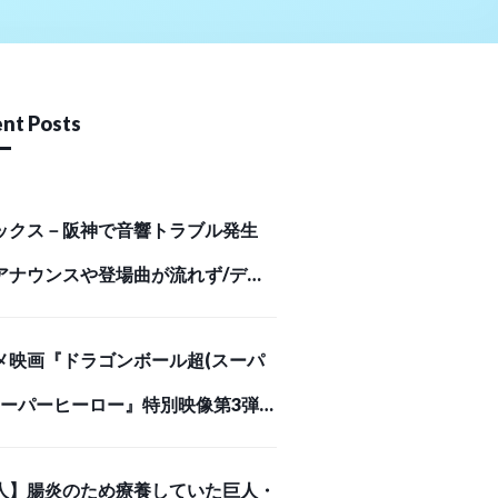
nt Posts
ックス－阪神で音響トラブル発生
アナウンスや登場曲が流れず/デイ
ポーツ online
メ映画『ドラゴンボール超(スーパ
 スーパーヒーロー』特別映像第3弾
悪の誕生編」解禁！ | アニメイトタ
人】腸炎のため療養していた巨人・
ズ