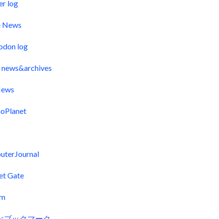
er log
e News
odon log
 news&archives
ews
oPlanet
uterJournal
et Gate
fm
なブックマーク