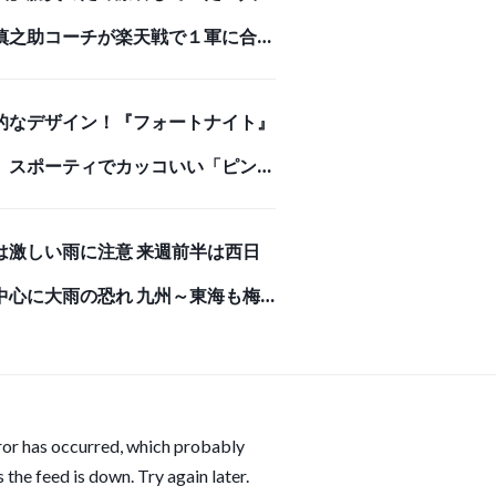
慎之助コーチが楽天戦で１軍に合流
ンチ入り
的なデザイン！『フォートナイト』
、スポーティでカッコいい「ピンク
マちゃん」モデルのバックパック
は激しい雨に注意 来週前半は西日
牛革で高級感あふれる長財布で存在
中心に大雨の恐れ 九州～東海も梅
ある強者になろう！
りへ(気象予報士 吉田 友海)
ror has occurred, which probably
 the feed is down. Try again later.