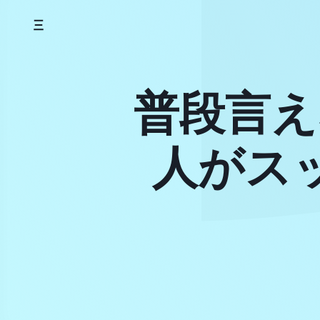
Skip
to
content
普段言え
人がス