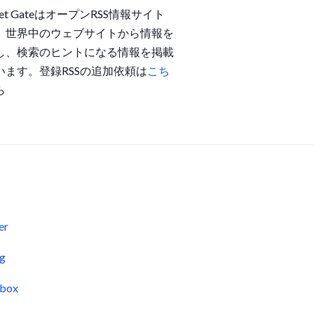
get GateはオープンRSS情報サイト
。世界中のウェブサイトから情報を
し、検索のヒントになる情報を掲載
います。登録RSSの追加依頼は
こち
ら
s
er
og
pbox