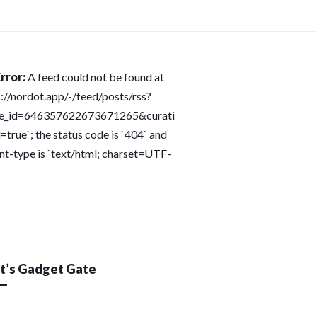
rror:
A feed could not be found at
s://nordot.app/-/feed/posts/rss?
ce_id=646357622673671265&curati
=true`; the status code is `404` and
nt-type is `text/html; charset=UTF-
’s Gadget Gate