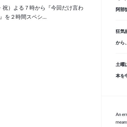
・祝）よる７時から『今回だけ言わ
阿部
』を２時間スペシ…
しベ
狂気
から
のク
土曜
と、
本を
感の
雨入
An er
means