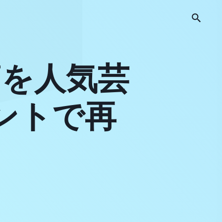
痴を人気芸
ントで再