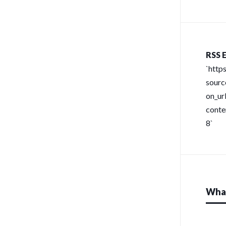
RSS E
`http
sour
on_url
conte
8`
What