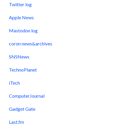
Twitter log
Apple News
Mastodon log
coron news&archives
SNSNews
TechnoPlanet
iTech
ComputerJournal
Gadget Gate
Last.fm