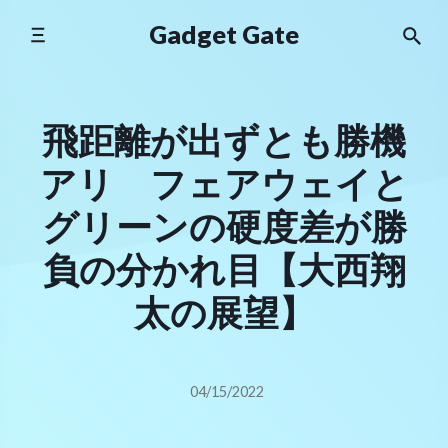
Skip
Gadget Gate
to
content
飛距離が出ずとも勝機
アリ フェアウェイと
グリーンの硬度差が勝
負の分かれ目【大西翔
太の展望】
04/15/2022