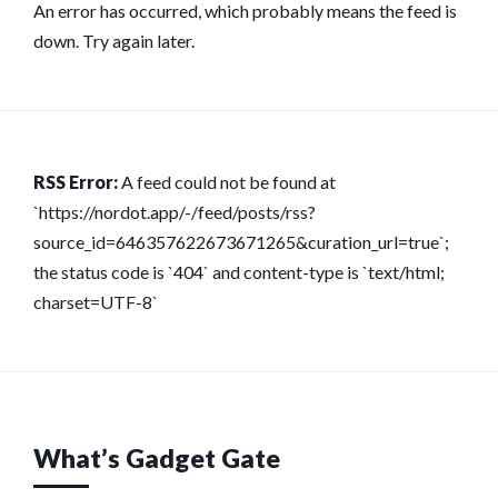
An error has occurred, which probably means the feed is
down. Try again later.
RSS Error:
A feed could not be found at
`https://nordot.app/-/feed/posts/rss?
source_id=646357622673671265&curation_url=true`;
the status code is `404` and content-type is `text/html;
charset=UTF-8`
What’s Gadget Gate