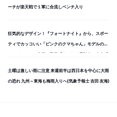
ーチが楽天戦で１軍に合流しベンチ入り
狂気的なデザイン！『フォートナイト』から、スポー
ティでカッコいい「ピンクのクマちゃん」モデルのバ
ックパックと、牛革で高級感あふれる長財布で存在感
のある強者になろう！
土曜は激しい雨に注意 来週前半は西日本を中心に大雨
の恐れ 九州～東海も梅雨入りへ(気象予報士 吉田 友海)