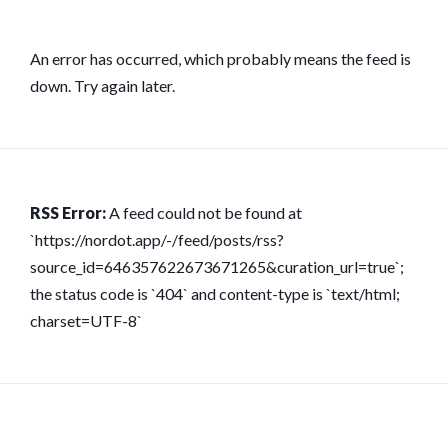
An error has occurred, which probably means the feed is
down. Try again later.
RSS Error:
A feed could not be found at
`https://nordot.app/-/feed/posts/rss?
source_id=646357622673671265&curation_url=true`;
the status code is `404` and content-type is `text/html;
charset=UTF-8`