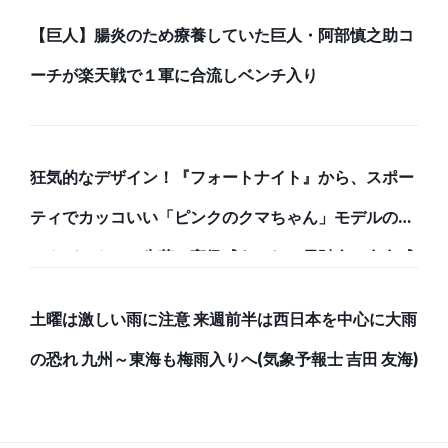
【巨人】腸炎のため療養していた巨人・阿部慎之助コ
ーチが楽天戦で１軍に合流しベンチ入り
狂気的なデザイン！『フォートナイト』から、スポー
ティでカッコいい「ピンクのクマちゃん」モデルのバ
ックパックと、牛革で高級感あふれる長財布で存在感
のある強者になろう！
土曜は激しい雨に注意 来週前半は西日本を中心に大雨
の恐れ 九州～東海も梅雨入りへ(気象予報士 吉田 友海)