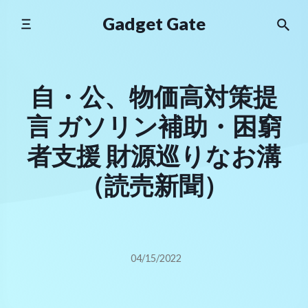
Skip
Gadget Gate
to
content
自・公、物価高対策提
言 ガソリン補助・困窮
者支援 財源巡りなお溝
（読売新聞）
04/15/2022