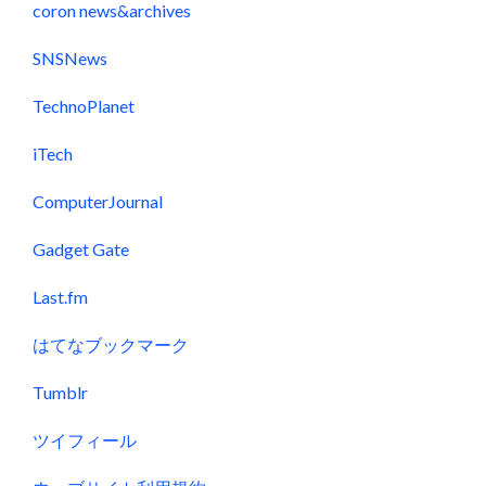
coron news&archives
SNSNews
TechnoPlanet
iTech
ComputerJournal
Gadget Gate
Last.fm
はてなブックマーク
Tumblr
ツイフィール