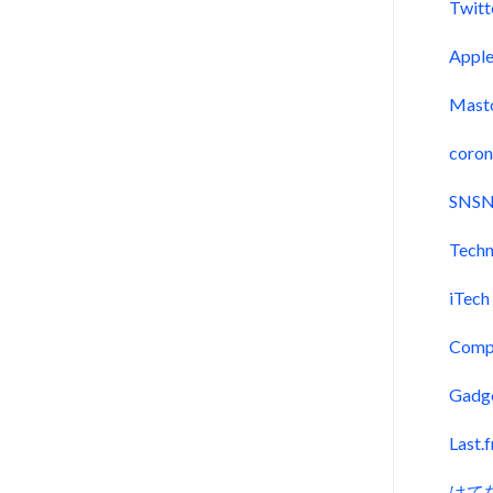
Twitt
Appl
Mast
coron
SNSN
Techn
iTech
Comp
Gadg
Last.
はて