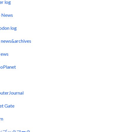
er log
e News
odon log
 news&archives
ews
oPlanet
uterJournal
et Gate
fm
なブックマーク