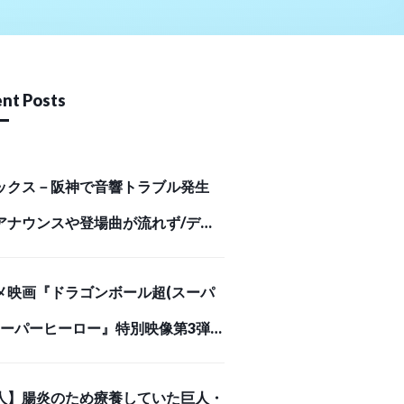
nt Posts
ックス－阪神で音響トラブル発生
アナウンスや登場曲が流れず/デイ
ポーツ online
メ映画『ドラゴンボール超(スーパ
 スーパーヒーロー』特別映像第3弾
悪の誕生編」解禁！ | アニメイトタ
人】腸炎のため療養していた巨人・
ズ