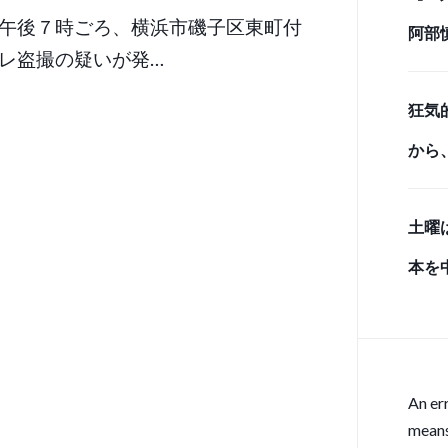
午後７時ごろ、横浜市磯子区東町付
阿部
レ盗撮の疑いが発…
しベ
狂気
から
のク
土曜
と、
本を
感の
雨入
An er
means