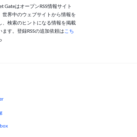
get GateはオープンRSS情報サイト
。世界中のウェブサイトから情報を
し、検索のヒントになる情報を掲載
います。登録RSSの追加依頼は
こち
ら
s
er
og
pbox