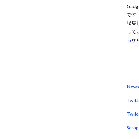
Gad
です
収集
して
ら
か
New
Twitt
Twil
Scra