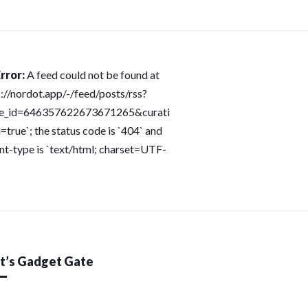
rror:
A feed could not be found at
s://nordot.app/-/feed/posts/rss?
ce_id=646357622673671265&curati
=true`; the status code is `404` and
nt-type is `text/html; charset=UTF-
’s Gadget Gate