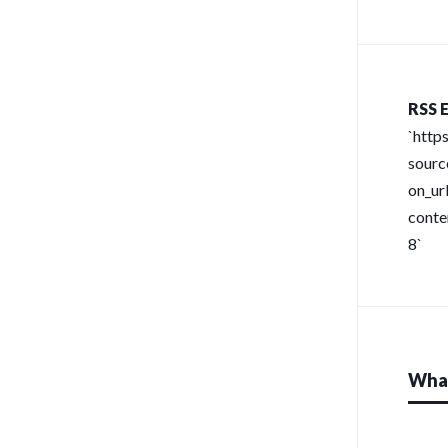
RSS E
`http
sour
on_url
conte
8`
What