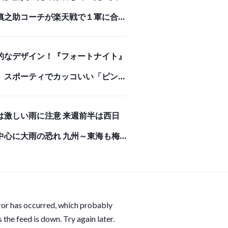
慎之助コーチが楽天戦で１軍に合流
ンチ入り
的なデザイン！『フォートナイト』
、スポーティでカッコいい「ピンク
マちゃん」モデルのバックパック
は激しい雨に注意 来週前半は西日
牛革で高級感あふれる長財布で存在
中心に大雨の恐れ 九州～東海も梅
ある強者になろう！
りへ(気象予報士 吉田 友海)
ror has occurred, which probably
 the feed is down. Try again later.