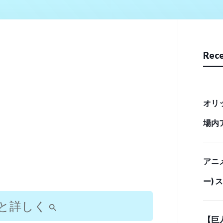
Rece
オリ
場内
リース
アニ
ー)
「最
と詳しく
【巨
イム