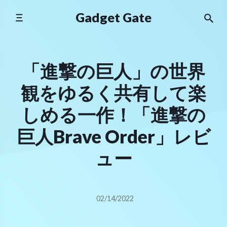
Skip
Gadget Gate
to
content
「進撃の巨人」の世界
観をゆるく共有して楽
しめる一作！「進撃の
巨人Brave Order」レビ
ュー
02/14/2022