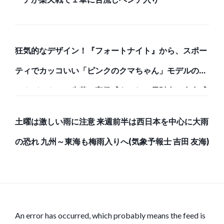
狂気的なデザイン！『フォートナイト』から、スポー
ティでカッコいい「ピンクのクマちゃん」モデルのバ
ックパックと、牛革で高級感あふれる長財布で存在感
のある強者になろう！
土曜は激しい雨に注意 来週前半は西日本を中心に大雨
の恐れ 九州～東海も梅雨入りへ(気象予報士 吉田 友海)
An error has occurred, which probably means the feed is