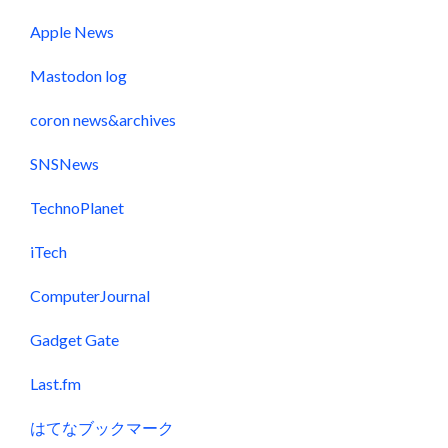
Apple News
Mastodon log
coron news&archives
SNSNews
TechnoPlanet
iTech
ComputerJournal
Gadget Gate
Last.fm
はてなブックマーク