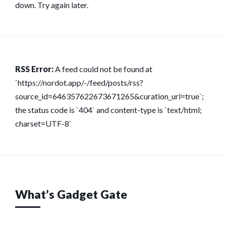
down. Try again later.
RSS Error:
A feed could not be found at
`https://nordot.app/-/feed/posts/rss?
source_id=646357622673671265&curation_url=true`;
the status code is `404` and content-type is `text/html;
charset=UTF-8`
What’s Gadget Gate