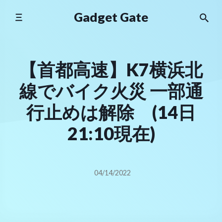
Skip
Gadget Gate
to
content
【首都高速】K7横浜北
線でバイク火災 一部通
行止めは解除 (14日
21:10現在)
04/14/2022