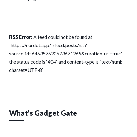
RSS Error:
A feed could not be found at
`https://nordot.app/-/feed/posts/rss?
source_id=646357622673671265&curation_url=true`;
the status code is `404` and content-type is `text/html;
charset=UTF-8`
What’s Gadget Gate