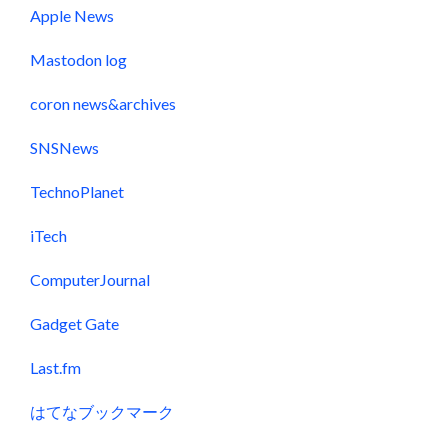
Apple News
Mastodon log
coron news&archives
SNSNews
TechnoPlanet
iTech
ComputerJournal
Gadget Gate
Last.fm
はてなブックマーク