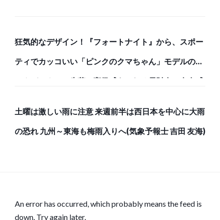
狂気的なデザイン！『フォートナイト』から、スポー
ティでカッコいい「ピンクのクマちゃん」モデルのバ
ックパックと、牛革で高級感あふれる長財布で存在感
のある強者になろう！
土曜は激しい雨に注意 来週前半は西日本を中心に大雨
の恐れ 九州～東海も梅雨入りへ(気象予報士 吉田 友海)
An error has occurred, which probably means the feed is
down. Try again later.