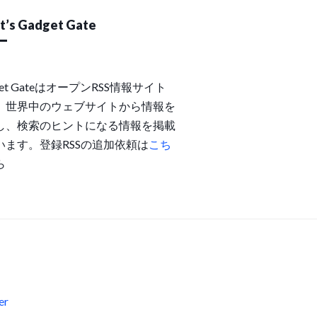
’s Gadget Gate
get GateはオープンRSS情報サイト
。世界中のウェブサイトから情報を
し、検索のヒントになる情報を掲載
います。登録RSSの追加依頼は
こち
ら
s
er