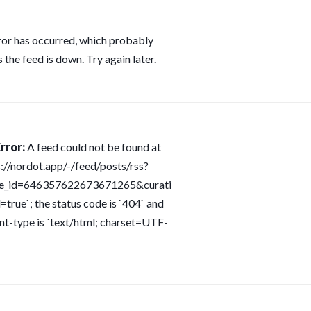
ror has occurred, which probably
 the feed is down. Try again later.
rror:
A feed could not be found at
s://nordot.app/-/feed/posts/rss?
ce_id=646357622673671265&curati
=true`; the status code is `404` and
nt-type is `text/html; charset=UTF-