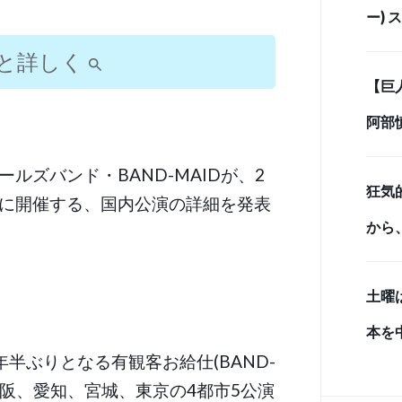
ー)
「最
と詳しく
【巨
イム
阿部
しベ
ルズバンド・BAND-MAIDが、2
狂気
に開催する、国内公演の詳細を発表
から
のク
土曜
と、
本を
感の
2年半ぶりとなる有観客お給仕(BAND-
雨入
大阪、愛知、宮城、東京の4都市5公演