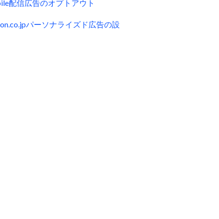
obile配信広告のオプトアウト
zon.co.jpパーソナライズド広告の設