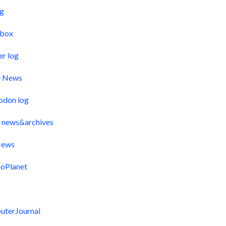
og
pbox
er log
e News
odon log
 news&archives
ews
oPlanet
uterJournal