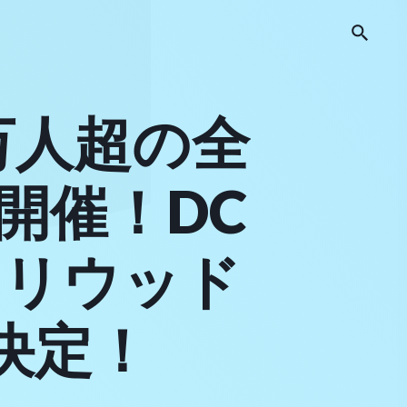
2万人超の全
開催！DC
ハリウッド
決定！