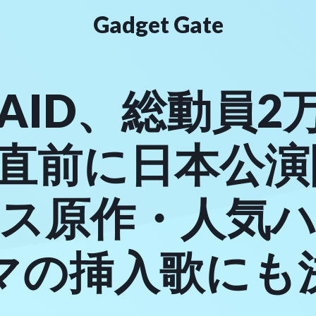
Gadget Gate
MAID、総動員
直前に日本公演
ス原作・人気
マの挿入歌にも