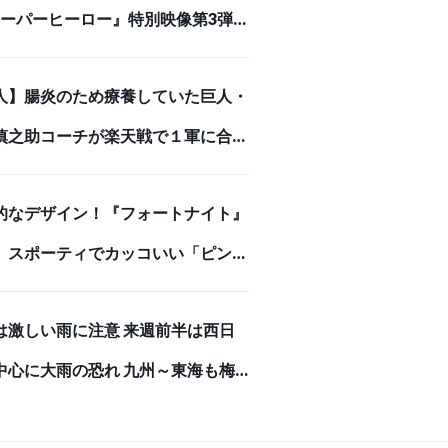
 スーパーヒーロー』特別映像第3弾
悪の誕生編」解禁！ | アニメイトタ
人】腸炎のため療養していた巨人・
ズ
慎之助コーチが楽天戦で１軍に合流
ンチ入り
的なデザイン！『フォートナイト』
、スポーティでカッコいい「ピンク
マちゃん」モデルのバックパック
は激しい雨に注意 来週前半は西日
牛革で高級感あふれる長財布で存在
中心に大雨の恐れ 九州～東海も梅
ある強者になろう！
りへ(気象予報士 吉田 友海)