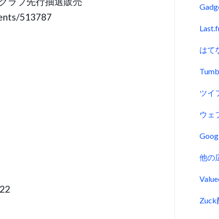
ァンクラブ先行抽選販売
Gadg
tents/513787
Last.
はて
Tumb
ツイ
ウェ
Goo
他の
Val
22
Zu