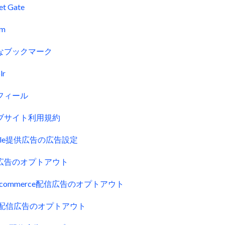
et Gate
fm
なブックマーク
lr
フィール
ブサイト利用規約
gle提供広告の広告設定
広告のオプトアウト
uecommerce配信広告のオプトアウト
ck配信広告のオプトアウト