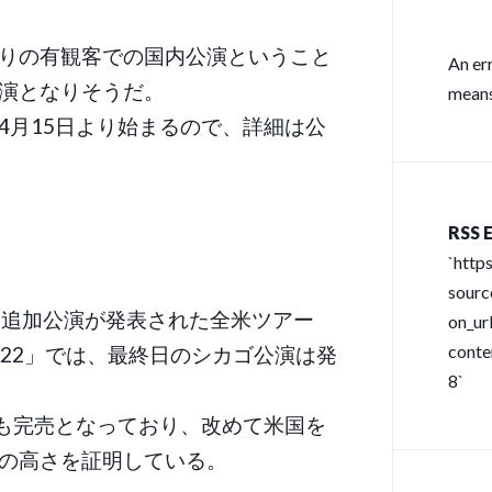
りの有観客での国内公演ということ
An er
演となりそうだ。
means
4月15日より始まるので、詳細は公
RSS E
`http
sour
日追加公演が発表された全米ツアー
on_url
conte
UR 2022」では、最終日のシカゴ公演は発
8`
演も完売となっており、改めて米国を
の高さを証明している。