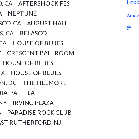
i-m
, CA AFTERSHOCK FES
WA NEPTUNE
Ama
SCO, CA AUGUST HALL
定
S, CA BELASCO
 CA HOUSE OF BLUES
AZ CRESCENT BALLROOM
 HOUSE OF BLUES
X HOUSE OF BLUES
N, DC THE FILLMORE
IA, PA TLA
NY IRVING PLAZA
 PARADISE ROCK CLUB
T RUTHERFORD, NJ