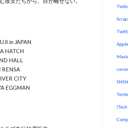
む彼女たちから、目が離せない。
Twil
Scra
Twitt
JI in JAPAN
Appl
A HATCH
Mast
ND HALL
 RENSA
coron
VER CITY
SNSN
YA EGGMAN
Techn
iTech
Comp