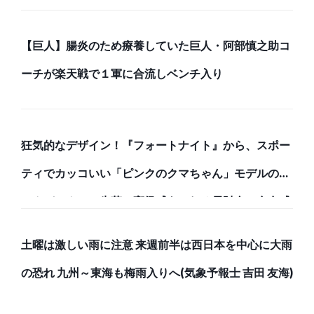
メイトタイムズ
【巨人】腸炎のため療養していた巨人・阿部慎之助コ
ーチが楽天戦で１軍に合流しベンチ入り
狂気的なデザイン！『フォートナイト』から、スポー
ティでカッコいい「ピンクのクマちゃん」モデルのバ
ックパックと、牛革で高級感あふれる長財布で存在感
のある強者になろう！
土曜は激しい雨に注意 来週前半は西日本を中心に大雨
の恐れ 九州～東海も梅雨入りへ(気象予報士 吉田 友海)