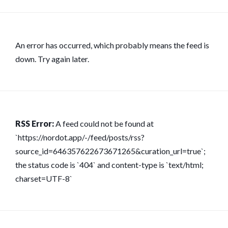
An error has occurred, which probably means the feed is
down. Try again later.
RSS Error:
A feed could not be found at
`https://nordot.app/-/feed/posts/rss?
source_id=646357622673671265&curation_url=true`;
the status code is `404` and content-type is `text/html;
charset=UTF-8`