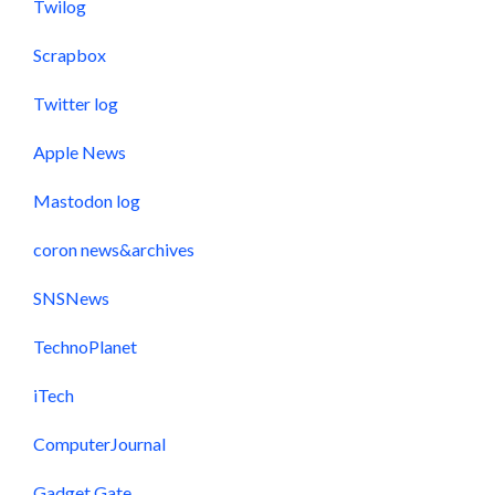
Twilog
Scrapbox
Twitter log
Apple News
Mastodon log
coron news&archives
SNSNews
TechnoPlanet
iTech
ComputerJournal
Gadget Gate