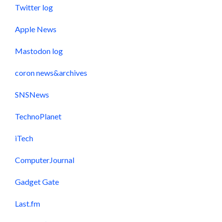
Twitter log
Apple News
Mastodon log
coron news&archives
SNSNews
TechnoPlanet
iTech
ComputerJournal
Gadget Gate
Last.fm