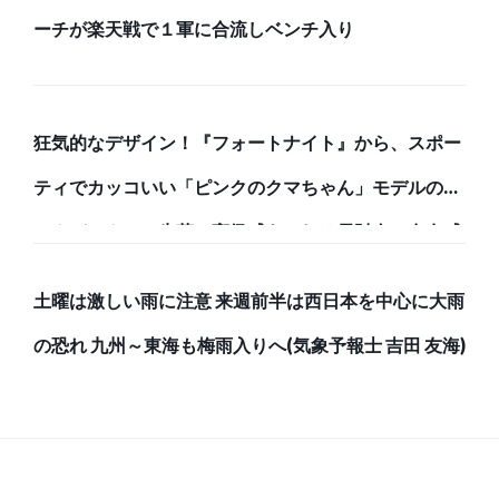
ーチが楽天戦で１軍に合流しベンチ入り
狂気的なデザイン！『フォートナイト』から、スポー
ティでカッコいい「ピンクのクマちゃん」モデルのバ
ックパックと、牛革で高級感あふれる長財布で存在感
のある強者になろう！
土曜は激しい雨に注意 来週前半は西日本を中心に大雨
の恐れ 九州～東海も梅雨入りへ(気象予報士 吉田 友海)