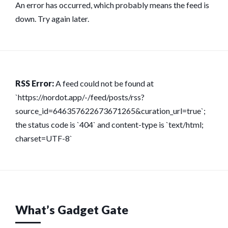
An error has occurred, which probably means the feed is
down. Try again later.
RSS Error:
A feed could not be found at
`https://nordot.app/-/feed/posts/rss?
source_id=646357622673671265&curation_url=true`;
the status code is `404` and content-type is `text/html;
charset=UTF-8`
What’s Gadget Gate