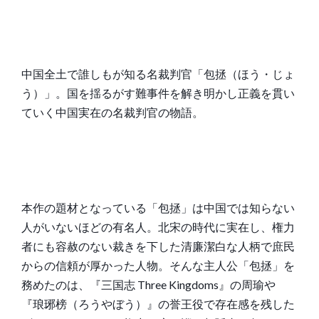
中国全土で誰しもが知る名裁判官「包拯（ほう・じょ
う）」。国を揺るがす難事件を解き明かし正義を貫い
ていく中国実在の名裁判官の物語。
本作の題材となっている「包拯」は中国では知らない
人がいないほどの有名人。北宋の時代に実在し、権力
者にも容赦のない裁きを下した清廉潔白な人柄で庶民
からの信頼が厚かった人物。そんな主人公「包拯」を
務めたのは、『三国志 Three Kingdoms』の周瑜や
『琅琊榜（ろうやぼう）』の誉王役で存在感を残した