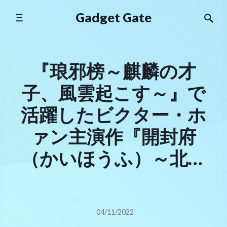
Skip
Gadget Gate
to
content
『琅邪榜～麒麟の才
子、風雲起こす～』で
活躍したビクター・ホ
ァン主演作『開封府
（かいほうふ）～北宋
を包む青い天～』
YouTubeにて特別全話
04/11/2022
無料公開決定！