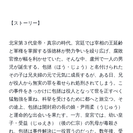
【ストーリー】
北宋第３代皇帝・真宗の時代。宮廷では宰相の王延齢
と軍権を掌握する張徳林が勢力争いを繰り広げ、腐敗
官僚が幅を利かせていた。そんな中、盧州で一人の男
児が誕生する。包拯（ほう・じょう）と名付けられた
その子は兄夫婦の元で元気に成長するが、ある日、兄
が役人から無実の罪を着せられ処刑されてしまう。こ
の事件をきっかけに包拯は役人となって世を正すべく
猛勉強を重ね、科挙を受けるために都へと旅立つ。そ
の途上、包拯は開封府の長の娘・尹雨柔（うじゅう）
と運命的な出会いを果たす。一方、皇宮では、幼い皇
子・受益（じゅえき）（後の仁宗）の乳母が毒殺さ
れ、包拯は事件解決に一役買うのだった。数年後、受