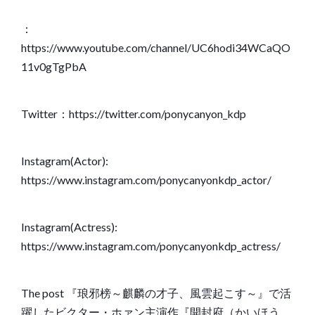
：
https://www.youtube.com/channel/UC6hodi34WCaQO
11v0gTgPbA
Twitter：
https://twitter.com/ponycanyon_kdp
Instagram(Actor):
https://www.instagram.com/ponycanyonkdp_actor/
Instagram(Actress):
https://www.instagram.com/ponycanyonkdp_actress/
The post
『琅邪榜～麒麟の才子、風雲起こす～』で活
躍したビクター・ホァン主演作『開封府（かいほう