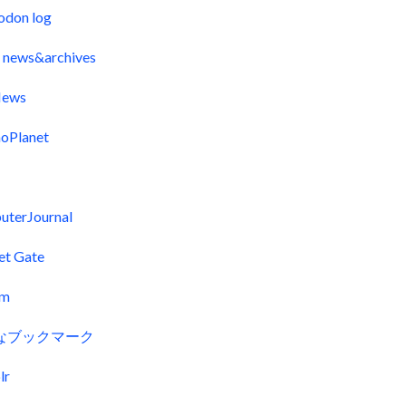
odon log
 news&archives
ews
oPlanet
uterJournal
et Gate
fm
なブックマーク
lr