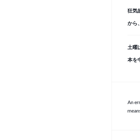
狂気
から
のク
土曜
と、
本を
感の
雨入
An er
means