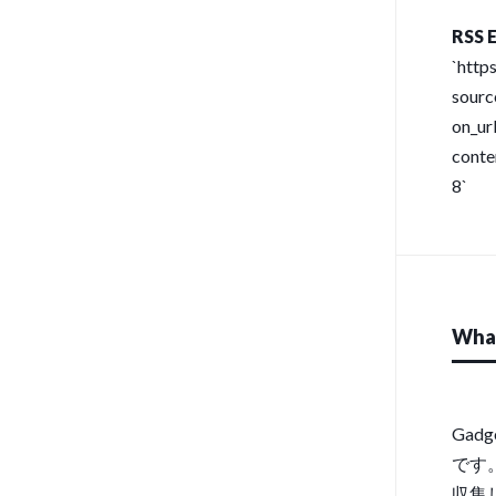
RSS E
`http
sour
on_url
conte
8`
What
Gad
です
収集