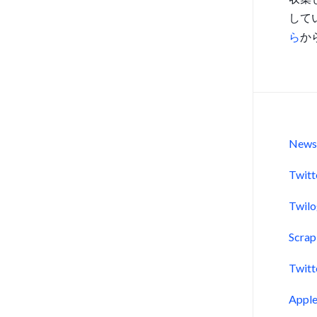
して
ら
か
New
Twitt
Twil
Scra
Twitt
Appl