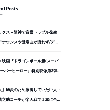
nt Posts
ックス－阪神で音響トラブル発生
アナウンスや登場曲が流れず/デイ
ポーツ online
メ映画『ドラゴンボール超(スーパ
 スーパーヒーロー』特別映像第3弾
悪の誕生編」解禁！ | アニメイトタ
人】腸炎のため療養していた巨人・
ズ
慎之助コーチが楽天戦で１軍に合流
ンチ入り