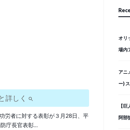
Rece
オリ
場内
リース
アニ
ー)
「最
と詳しく
【巨
イム
功労者に対する表彰が３月28日、平
阿部
消防庁長官表彰…
しベ