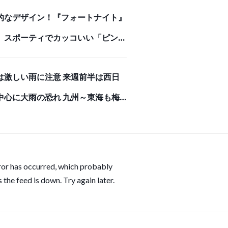
的なデザイン！『フォートナイト』
、スポーティでカッコいい「ピンク
マちゃん」モデルのバックパック
は激しい雨に注意 来週前半は西日
牛革で高級感あふれる長財布で存在
中心に大雨の恐れ 九州～東海も梅
ある強者になろう！
りへ(気象予報士 吉田 友海)
ror has occurred, which probably
 the feed is down. Try again later.