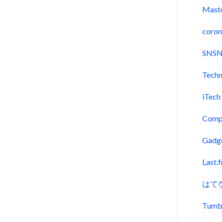
Mast
coron
SNSN
Techn
iTech
Comp
Gadg
Last.
はて
Tumb