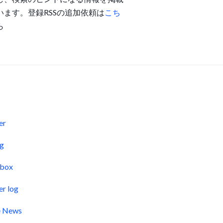
います。登録RSSの追加依頼は
こち
ら
s
er
og
pbox
er log
e News