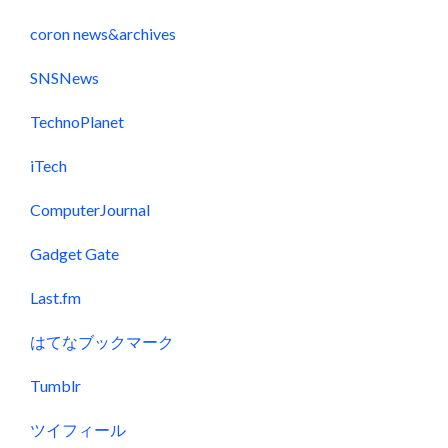
coron news&archives
SNSNews
TechnoPlanet
iTech
ComputerJournal
Gadget Gate
Last.fm
はてなブックマーク
Tumblr
ツイフィール