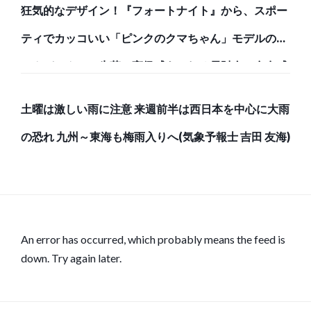
狂気的なデザイン！『フォートナイト』から、スポー
ティでカッコいい「ピンクのクマちゃん」モデルのバ
ックパックと、牛革で高級感あふれる長財布で存在感
のある強者になろう！
土曜は激しい雨に注意 来週前半は西日本を中心に大雨
の恐れ 九州～東海も梅雨入りへ(気象予報士 吉田 友海)
An error has occurred, which probably means the feed is
down. Try again later.