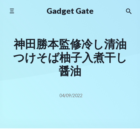
Skip
Gadget Gate
to
content
神田勝本監修冷し清油
つけそば柚子入煮干し
醤油
04/09/2022