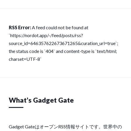
RSS Error:
A feed could not be found at
`https://nordot.app/-/feed/posts/rss?
source_id=646357622673671265&curation_url=true`;
the status code is `404` and content-type is `text/html;
charset=UTF-8`
What’s Gadget Gate
Gadget GateはオープンRSS情報サイトです。世界中の