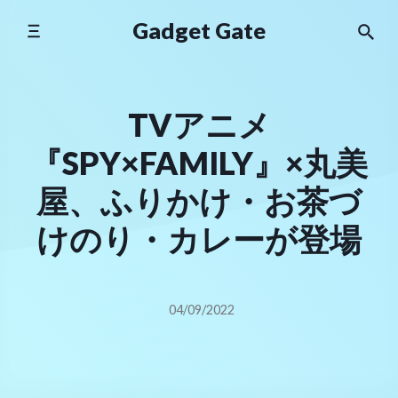
Skip
Gadget Gate
to
content
TVアニメ
『SPY×FAMILY』×丸美
屋、ふりかけ・お茶づ
けのり・カレーが登場
04/09/2022