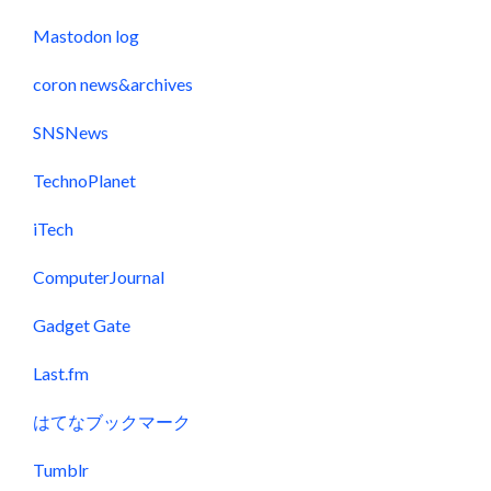
Mastodon log
coron news&archives
SNSNews
TechnoPlanet
iTech
ComputerJournal
Gadget Gate
Last.fm
はてなブックマーク
Tumblr