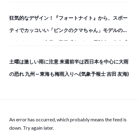
狂気的なデザイン！『フォートナイト』から、スポー
ティでカッコいい「ピンクのクマちゃん」モデルのバ
ックパックと、牛革で高級感あふれる長財布で存在感
のある強者になろう！
土曜は激しい雨に注意 来週前半は西日本を中心に大雨
の恐れ 九州～東海も梅雨入りへ(気象予報士 吉田 友海)
An error has occurred, which probably means the feed is
down. Try again later.