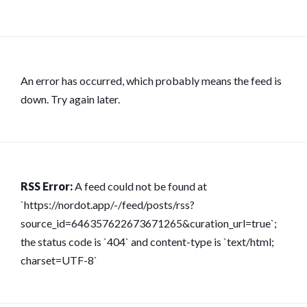
An error has occurred, which probably means the feed is
down. Try again later.
RSS Error:
A feed could not be found at
`https://nordot.app/-/feed/posts/rss?
source_id=646357622673671265&curation_url=true`;
the status code is `404` and content-type is `text/html;
charset=UTF-8`