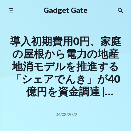
Skip
Gadget Gate
to
content
導入初期費用0円、家庭
の屋根から電力の地産
地消モデルを推進する
「シェアでんき」が40
億円を資金調達 |
DIAMOND SIGNAL
04/08/2022