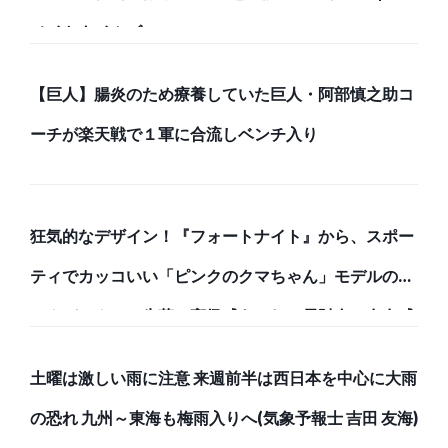
メイトタイムズ
【巨人】腸炎のため療養していた巨人・阿部慎之助コ
ーチが楽天戦で１軍に合流しベンチ入り
狂気的なデザイン！『フォートナイト』から、スポー
ティでカッコいい「ピンクのクマちゃん」モデルのバ
ックパックと、牛革で高級感あふれる長財布で存在感
のある強者になろう！
土曜は激しい雨に注意 来週前半は西日本を中心に大雨
の恐れ 九州～東海も梅雨入りへ(気象予報士 吉田 友海)