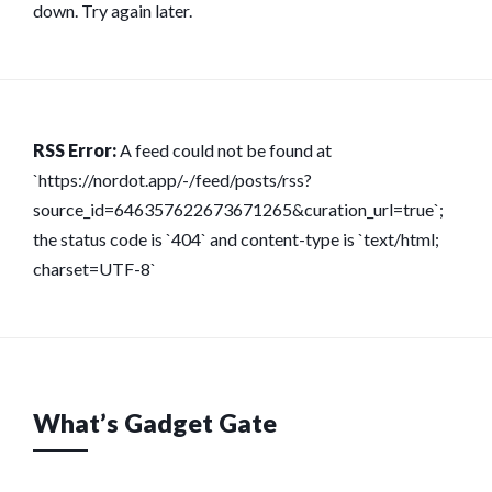
down. Try again later.
RSS Error:
A feed could not be found at
`https://nordot.app/-/feed/posts/rss?
source_id=646357622673671265&curation_url=true`;
the status code is `404` and content-type is `text/html;
charset=UTF-8`
What’s Gadget Gate