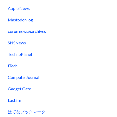
Apple News
Mastodon log
coron news&archives
SNSNews
TechnoPlanet
iTech
ComputerJournal
Gadget Gate
Last.fm
はてなブックマーク