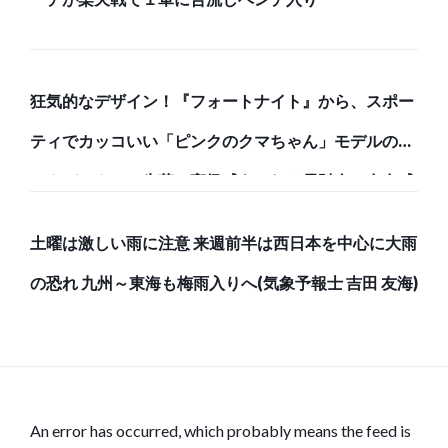
狂気的なデザイン！『フォートナイト』から、スポー
ティでカッコいい「ピンクのクマちゃん」モデルのバ
ックパックと、牛革で高級感あふれる長財布で存在感
のある強者になろう！
土曜は激しい雨に注意 来週前半は西日本を中心に大雨
の恐れ 九州～東海も梅雨入りへ(気象予報士 吉田 友海)
An error has occurred, which probably means the feed is